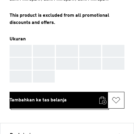
This product is excluded from all promotional
discounts and offers.
Ukuran
AAA
AAA
AAA
AAA
AAA
AAA
AAA
AAA
AAA
AAA
AAA
AAA
Tambahkan ke tas belanja