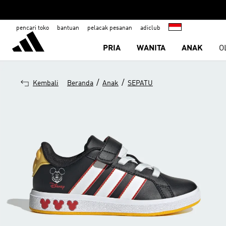
pencari toko
bantuan
pelacak pesanan
adiclub
PRIA
WANITA
ANAK
O
/
/
Kembali
Beranda
Anak
SEPATU