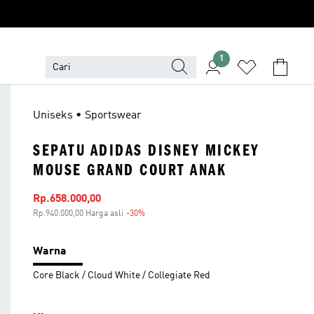
1
Uniseks • Sportswear
SEPATU ADIDAS DISNEY MICKEY
MOUSE GRAND COURT ANAK
Harga penjualan
Rp.658.000,00
Rp.940.000,00 Harga asli
-30%
Diskon
Warna
Core Black / Cloud White / Collegiate Red