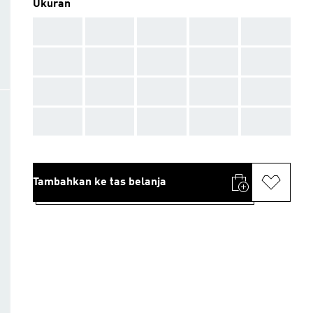
Ukuran
AAA
AAA
AAA
AAA
AAA
AAA
AAA
AAA
AAA
AAA
AAA
AAA
AAA
AAA
AAA
AAA
AAA
AAA
AAA
AAA
Tambahkan ke tas belanja