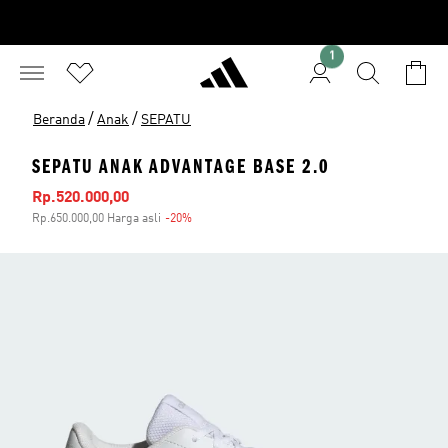
1
/
/
Beranda
Anak
SEPATU
SEPATU ANAK ADVANTAGE BASE 2.0
Harga penjualan
Rp.520.000,00
Rp.650.000,00 Harga asli
-20%
Diskon