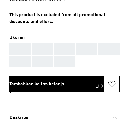
This product is excluded from all promotional
discounts and offers.
Ukuran
AAA
AAA
AAA
AAA
AAA
AAA
AAA
AAA
Tambahkan ke tas belanja
Deskripsi