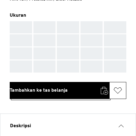
Ukuran
AAA
AAA
AAA
AAA
AAA
AAA
AAA
AAA
AAA
AAA
AAA
AAA
AAA
AAA
AAA
AAA
AAA
AAA
AAA
AAA
Tambahkan ke tas belanja
Deskripsi