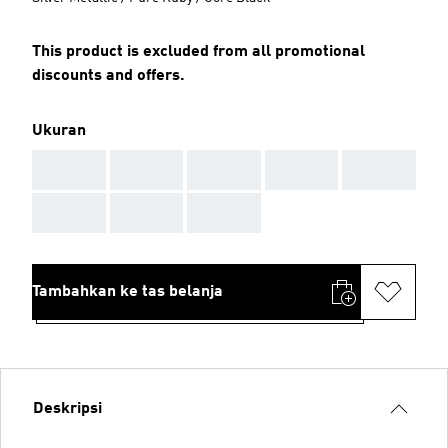
This product is excluded from all promotional
discounts and offers.
Ukuran
AAA
AAA
AAA
AAA
AAA
AAA
AAA
AAA
Tambahkan ke tas belanja
Deskripsi