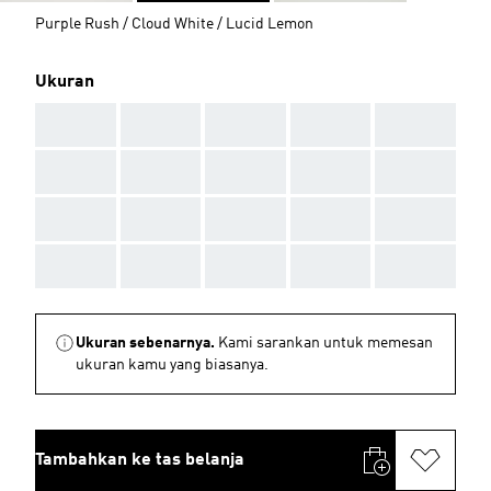
Purple Rush / Cloud White / Lucid Lemon
Ukuran
AAA
AAA
AAA
AAA
AAA
AAA
AAA
AAA
AAA
AAA
AAA
AAA
AAA
AAA
AAA
AAA
AAA
AAA
AAA
AAA
Ukuran sebenarnya.
Kami sarankan untuk memesan
ukuran kamu yang biasanya.
Tambahkan ke tas belanja