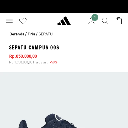
1
/
/
Beranda
Pria
SEPATU
SEPATU CAMPUS 00S
Harga penjualan
Rp.850.000,00
Rp.1.700.000,00 Harga asli
-50%
Diskon