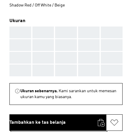
Shadow Red / Off White / Beige
Ukuran
AAA
AAA
AAA
AAA
AAA
AAA
AAA
AAA
AAA
AAA
AAA
AAA
AAA
AAA
AAA
AAA
AAA
AAA
AAA
AAA
Ukuran sebenarnya.
Kami sarankan untuk memesan
ukuran kamu yang biasanya.
Tambahkan ke tas belanja