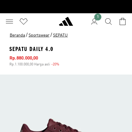
1
/
/
Beranda
Sportswear
SEPATU
SEPATU DAILY 4.0
Harga penjualan
Rp.880.000,00
Rp.1.100.000,00 Harga asli
-20%
Diskon