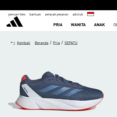
pencari toko
bantuan
pelacak pesanan
adiclub
PRIA
WANITA
ANAK
O
/
/
Kembali
Beranda
Pria
SEPATU