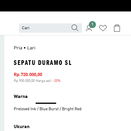
1
Pria • Lari
SEPATU DURAMO SL
Harga penjualan
Rp.720.000,00
Rp.900.000,00 Harga asli
-20%
Diskon
Warna
Preloved Ink / Blue Burst / Bright Red
Ukuran