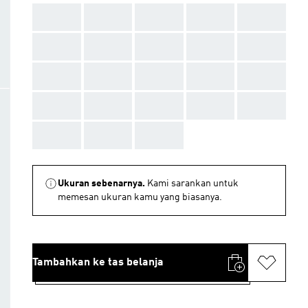
AAA
AAA
AAA
AAA
AAA
AAA
AAA
AAA
AAA
AAA
AAA
AAA
AAA
AAA
AAA
AAA
AAA
AAA
AAA
AAA
AAA
AAA
AAA
Ukuran sebenarnya.
Kami sarankan untuk
memesan ukuran kamu yang biasanya.
Tambahkan ke tas belanja