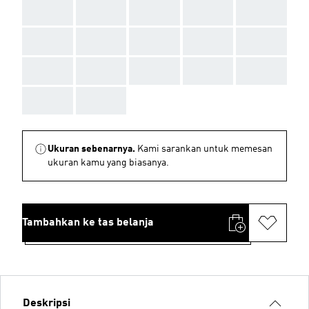
AAA
AAA
AAA
AAA
AAA
AAA
AAA
AAA
AAA
AAA
AAA
AAA
AAA
AAA
AAA
AAA
AAA
Ukuran sebenarnya.
Kami sarankan untuk memesan
ukuran kamu yang biasanya.
Tambahkan ke tas belanja
Deskripsi