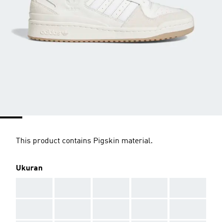
This product contains Pigskin material.
Ukuran
AAA
AAA
AAA
AAA
AAA
AAA
AAA
AAA
AAA
AAA