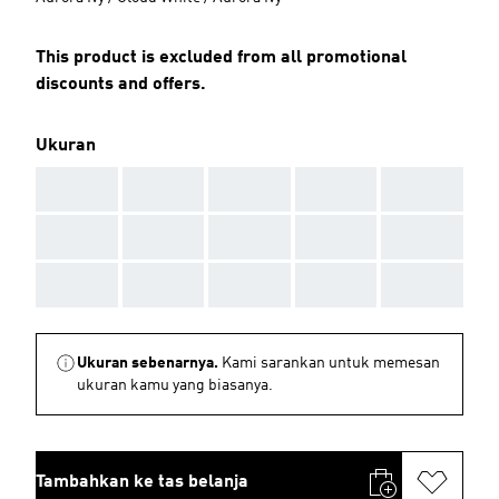
This product is excluded from all promotional
discounts and offers.
Ukuran
AAA
AAA
AAA
AAA
AAA
AAA
AAA
AAA
AAA
AAA
AAA
AAA
AAA
AAA
AAA
Ukuran sebenarnya.
Kami sarankan untuk memesan
ukuran kamu yang biasanya.
Tambahkan ke tas belanja