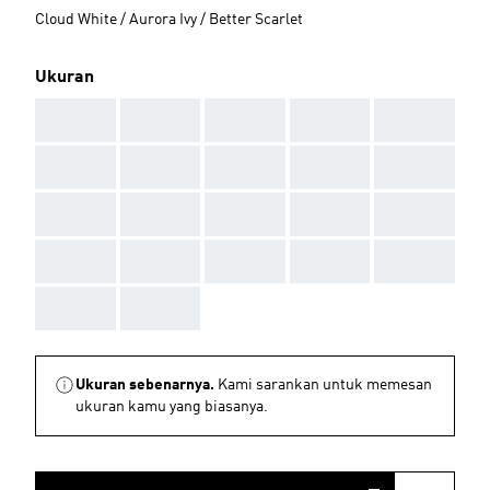
Cloud White / Aurora Ivy / Better Scarlet
Ukuran
AAA
AAA
AAA
AAA
AAA
AAA
AAA
AAA
AAA
AAA
AAA
AAA
AAA
AAA
AAA
AAA
AAA
AAA
AAA
AAA
AAA
AAA
Ukuran sebenarnya.
Kami sarankan untuk memesan
ukuran kamu yang biasanya.