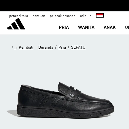
pencari toko
bantuan
pelacak pesanan
adiclub
PRIA
WANITA
ANAK
O
/
/
Kembali
Beranda
Pria
SEPATU