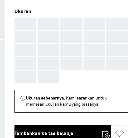
Ukuran
AAA
AAA
AAA
AAA
AAA
AAA
AAA
AAA
AAA
AAA
AAA
AAA
AAA
AAA
AAA
AAA
AAA
AAA
AAA
AAA
AAA
AAA
Ukuran sebenarnya.
Kami sarankan untuk
memesan ukuran kamu yang biasanya.
Tambahkan ke tas belanja