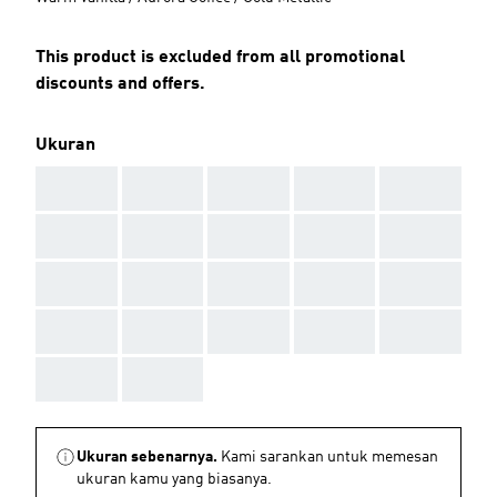
This product is excluded from all promotional
discounts and offers.
Ukuran
AAA
AAA
AAA
AAA
AAA
AAA
AAA
AAA
AAA
AAA
AAA
AAA
AAA
AAA
AAA
AAA
AAA
AAA
AAA
AAA
AAA
AAA
Ukuran sebenarnya.
Kami sarankan untuk memesan
ukuran kamu yang biasanya.