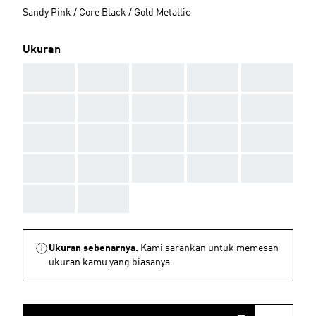
Sandy Pink / Core Black / Gold Metallic
Ukuran
AAA
AAA
AAA
AAA
AAA
AAA
AAA
AAA
AAA
AAA
AAA
AAA
AAA
AAA
AAA
AAA
AAA
AAA
AAA
AAA
AAA
AAA
Ukuran sebenarnya.
Kami sarankan untuk memesan
ukuran kamu yang biasanya.