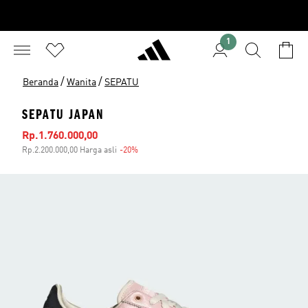
1
/
/
Beranda
Wanita
SEPATU
SEPATU JAPAN
Harga penjualan
Rp.1.760.000,00
Rp.2.200.000,00 Harga asli
-20%
Diskon