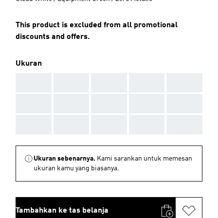
This product is excluded from all promotional
discounts and offers.
Ukuran
AAA
AAA
AAA
AAA
AAA
AAA
AAA
AAA
AAA
AAA
AAA
AAA
AAA
AAA
AAA
Ukuran sebenarnya.
Kami sarankan untuk memesan
ukuran kamu yang biasanya.
Tambahkan ke tas belanja