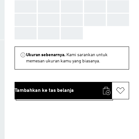
AAA
AAA
AAA
AAA
AAA
AAA
AAA
AAA
AAA
AAA
AAA
AAA
AAA
Ukuran sebenarnya.
Kami sarankan untuk
memesan ukuran kamu yang biasanya.
Tambahkan ke tas belanja