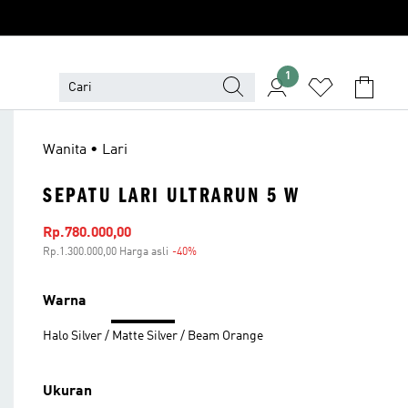
1
Wanita • Lari
SEPATU LARI ULTRARUN 5 W
Harga penjualan
Rp.780.000,00
Rp.1.300.000,00 Harga asli
-40%
Diskon
Warna
Halo Silver / Matte Silver / Beam Orange
Ukuran