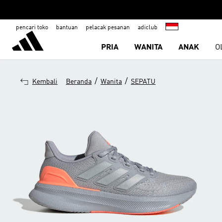
pencari toko
bantuan
pelacak pesanan
adiclub
PRIA
WANITA
ANAK
O
/
/
Kembali
Beranda
Wanita
SEPATU