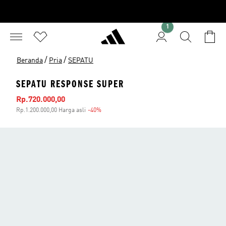
1
/
/
Beranda
Pria
SEPATU
SEPATU RESPONSE SUPER
Harga penjualan
Rp.720.000,00
Rp.1.200.000,00 Harga asli
-40%
Diskon