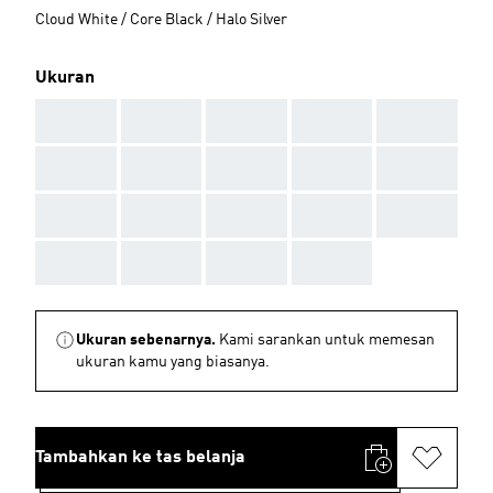
Cloud White / Core Black / Halo Silver
Ukuran
AAA
AAA
AAA
AAA
AAA
AAA
AAA
AAA
AAA
AAA
AAA
AAA
AAA
AAA
AAA
AAA
AAA
AAA
AAA
Ukuran sebenarnya.
Kami sarankan untuk memesan
ukuran kamu yang biasanya.
Tambahkan ke tas belanja