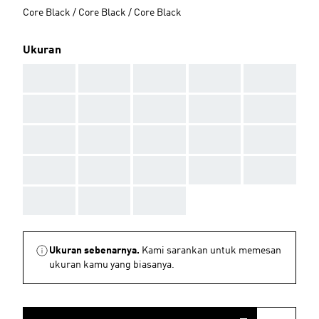
Core Black / Core Black / Core Black
Ukuran
AAA
AAA
AAA
AAA
AAA
AAA
AAA
AAA
AAA
AAA
AAA
AAA
AAA
AAA
AAA
AAA
AAA
AAA
AAA
AAA
AAA
AAA
AAA
Ukuran sebenarnya.
Kami sarankan untuk memesan
ukuran kamu yang biasanya.