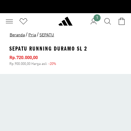
1
/
/
Beranda
Pria
SEPATU
SEPATU RUNNING DURAMO SL 2
Harga penjualan
Rp.720.000,00
Rp.900.000,00 Harga asli
-20%
Diskon