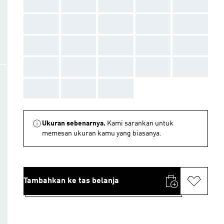
AAA
AAA
AAA
AAA
AAA
AAA
AAA
AAA
AAA
AAA
AAA
AAA
AAA
AAA
AAA
AAA
AAA
AAA
AAA
AAA
AAA
AAA
AAA
Ukuran sebenarnya.
Kami sarankan untuk
memesan ukuran kamu yang biasanya.
Tambahkan ke tas belanja