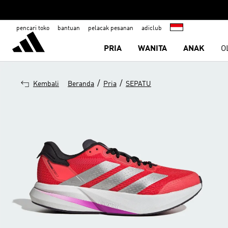
pencari toko
bantuan
pelacak pesanan
adiclub
PRIA
WANITA
ANAK
O
/
/
Kembali
Beranda
Pria
SEPATU