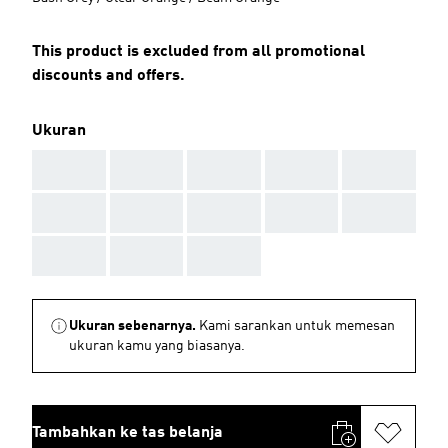
This product is excluded from all promotional
discounts and offers.
Ukuran
AAA
AAA
AAA
AAA
AAA
AAA
AAA
AAA
AAA
AAA
AAA
AAA
AAA
Ukuran sebenarnya.
Kami sarankan untuk memesan
ukuran kamu yang biasanya.
Tambahkan ke tas belanja