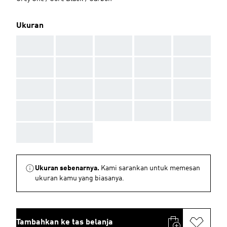
Ukuran
AAA
AAA
AAA
AAA
AAA
AAA
AAA
AAA
AAA
AAA
AAA
AAA
AAA
AAA
AAA
AAA
AAA
AAA
AAA
AAA
AAA
AAA
Ukuran sebenarnya.
Kami sarankan untuk memesan
ukuran kamu yang biasanya.
Tambahkan ke tas belanja