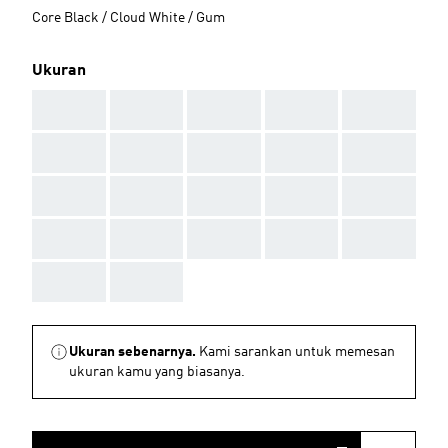
Core Black / Cloud White / Gum
Ukuran
AAA
AAA
AAA
AAA
AAA
AAA
AAA
AAA
AAA
AAA
AAA
AAA
AAA
AAA
AAA
AAA
AAA
AAA
AAA
AAA
AAA
AAA
Ukuran sebenarnya.
Kami sarankan untuk memesan
ukuran kamu yang biasanya.