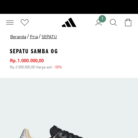
1
/
/
Beranda
Pria
SEPATU
SEPATU SAMBA OG
Harga penjualan
Rp.1.000.000,00
Rp.2.000.000,00 Harga asli
-50%
Diskon