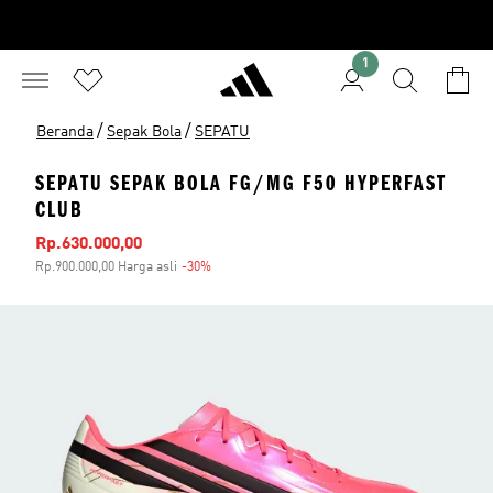
1
/
/
Beranda
Sepak Bola
SEPATU
SEPATU SEPAK BOLA FG/MG F50 HYPERFAST
CLUB
Harga penjualan
Rp.630.000,00
Rp.900.000,00 Harga asli
-30%
Diskon