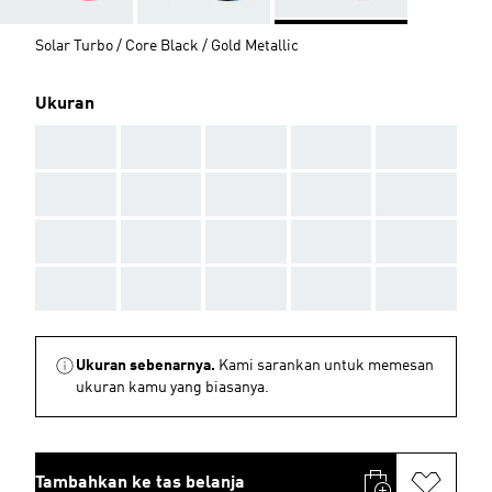
Solar Turbo / Core Black / Gold Metallic
Ukuran
AAA
AAA
AAA
AAA
AAA
AAA
AAA
AAA
AAA
AAA
AAA
AAA
AAA
AAA
AAA
AAA
AAA
AAA
AAA
AAA
Ukuran sebenarnya.
Kami sarankan untuk memesan
ukuran kamu yang biasanya.
Tambahkan ke tas belanja