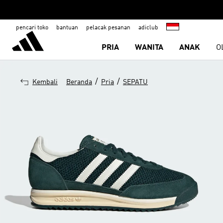
pencari toko
bantuan
pelacak pesanan
adiclub
PRIA
WANITA
ANAK
O
/
/
Kembali
Beranda
Pria
SEPATU