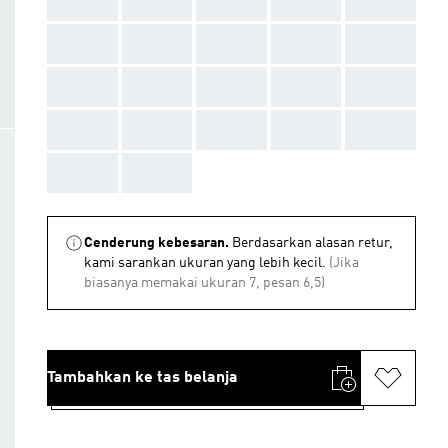
AAA
AAA
AAA
AAA
AAA
AAA
AAA
AAA
AAA
AAA
AAA
AAA
AAA
AAA
AAA
AAA
AAA
AAA
AAA
AAA
AAA
AAA
Cenderung kebesaran.
Berdasarkan alasan retur,
kami sarankan ukuran yang lebih kecil.
(Jika
biasanya memakai ukuran 7, pesan 6,5)
Tambahkan ke tas belanja