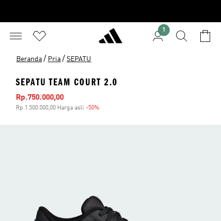
1
/
/
Beranda
Pria
SEPATU
SEPATU TEAM COURT 2.0
Harga penjualan
Rp.750.000,00
Rp.1.500.000,00 Harga asli
-50%
Diskon