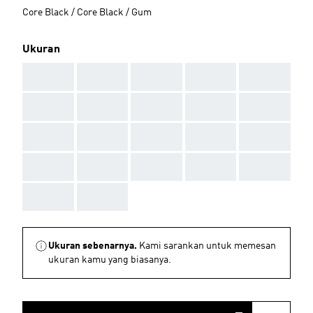
Core Black / Core Black / Gum
Ukuran
AAA
AAA
AAA
AAA
AAA
AAA
AAA
AAA
AAA
AAA
AAA
AAA
AAA
AAA
AAA
AAA
AAA
AAA
AAA
AAA
AAA
AAA
Ukuran sebenarnya.
Kami sarankan untuk memesan
ukuran kamu yang biasanya.