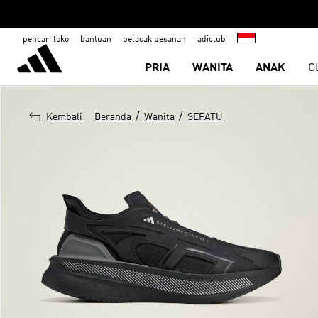
pencari toko
bantuan
pelacak pesanan
adiclub
PRIA
WANITA
ANAK
O
/
/
Kembali
Beranda
Wanita
SEPATU