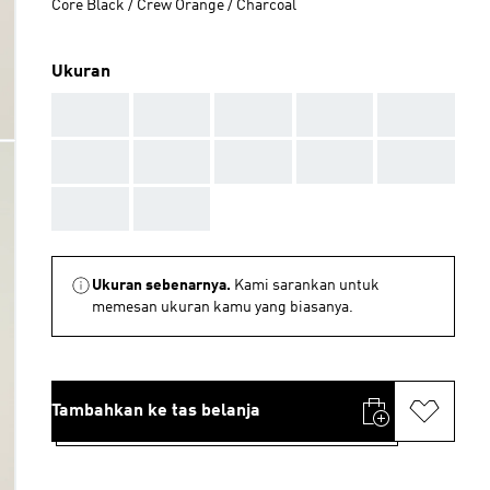
Core Black / Crew Orange / Charcoal
Ukuran
AAA
AAA
AAA
AAA
AAA
AAA
AAA
AAA
AAA
AAA
AAA
AAA
Ukuran sebenarnya.
Kami sarankan untuk
memesan ukuran kamu yang biasanya.
Tambahkan ke tas belanja