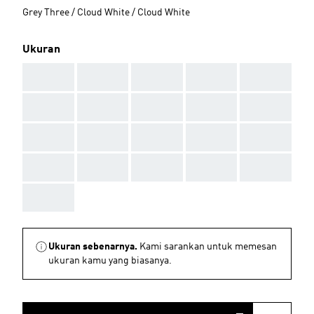
Grey Three / Cloud White / Cloud White
Ukuran
AAA
AAA
AAA
AAA
AAA
AAA
AAA
AAA
AAA
AAA
AAA
AAA
AAA
AAA
AAA
AAA
AAA
AAA
AAA
AAA
AAA
Ukuran sebenarnya.
Kami sarankan untuk memesan
ukuran kamu yang biasanya.