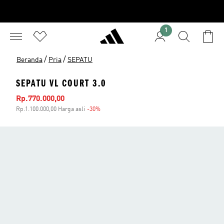
1
/
/
Beranda
Pria
SEPATU
SEPATU VL COURT 3.0
Harga penjualan
Rp.770.000,00
Rp.1.100.000,00 Harga asli
-30%
Diskon