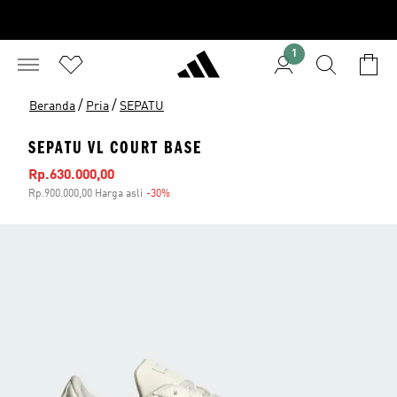
1
/
/
Beranda
Pria
SEPATU
SEPATU VL COURT BASE
Harga penjualan
Rp.630.000,00
Rp.900.000,00 Harga asli
-30%
Diskon