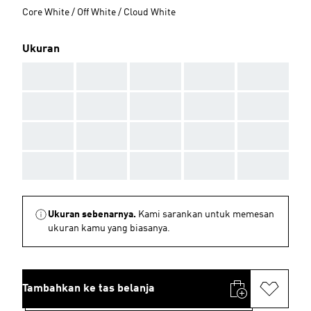
Core White / Off White / Cloud White
Ukuran
AAA
AAA
AAA
AAA
AAA
AAA
AAA
AAA
AAA
AAA
AAA
AAA
AAA
AAA
AAA
AAA
AAA
AAA
AAA
AAA
Ukuran sebenarnya.
Kami sarankan untuk memesan
ukuran kamu yang biasanya.
Tambahkan ke tas belanja