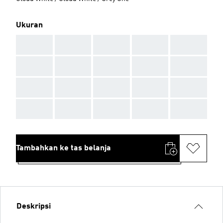
Ukuran
AAA
AAA
AAA
AAA
AAA
AAA
AAA
AAA
AAA
AAA
AAA
AAA
AAA
AAA
AAA
AAA
AAA
AAA
AAA
AAA
Tambahkan ke tas belanja
Deskripsi