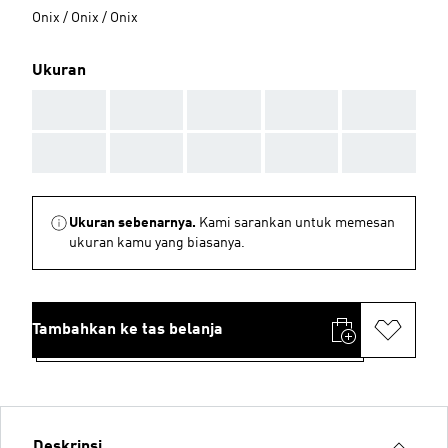
Onix / Onix / Onix
Ukuran
AAA
AAA
AAA
AAA
AAA
AAA
AAA
AAA
AAA
AAA
Ukuran sebenarnya.
Kami sarankan untuk memesan
ukuran kamu yang biasanya.
Tambahkan ke tas belanja
Deskripsi