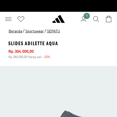
1
/
/
Beranda
Sportswear
SEPATU
SLIDES ADILETTE AQUA
Harga penjualan
Rp.304.000,00
Rp.380.000,00 Harga asli
-20%
Diskon