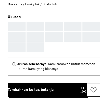
Dusky Ink / Dusky Ink / Dusky Ink
Ukuran
AAA
AAA
AAA
AAA
AAA
AAA
AAA
AAA
AAA
AAA
AAA
AAA
Ukuran sebenarnya.
Kami sarankan untuk memesan
ukuran kamu yang biasanya.
Tambahkan ke tas belanja