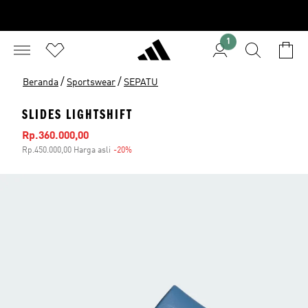
1
/
/
Beranda
Sportswear
SEPATU
SLIDES LIGHTSHIFT
Harga penjualan
Rp.360.000,00
Rp.450.000,00 Harga asli
-20%
Diskon