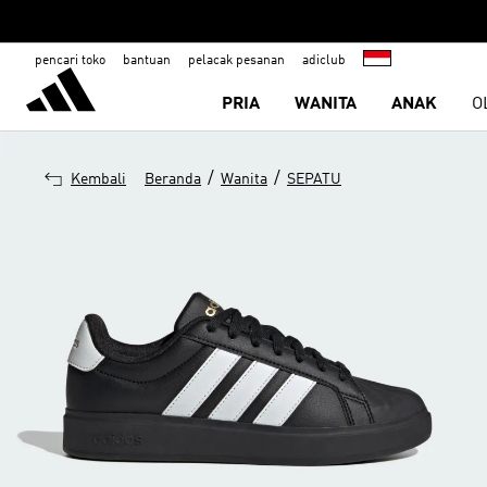
pencari toko
bantuan
pelacak pesanan
adiclub
PRIA
WANITA
ANAK
O
/
/
Kembali
Beranda
Wanita
SEPATU