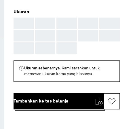
Ukuran
AAA
AAA
AAA
AAA
AAA
AAA
AAA
AAA
AAA
AAA
AAA
AAA
AAA
Ukuran sebenarnya.
Kami sarankan untuk
memesan ukuran kamu yang biasanya.
Tambahkan ke tas belanja