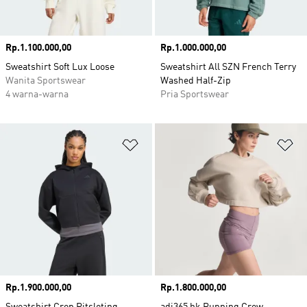
Harga
Rp.1.100.000,00
Harga
Rp.1.000.000,00
Sweatshirt Soft Lux Loose
Sweatshirt All SZN French Terry
Wanita Sportswear
Washed Half-Zip
4 warna-warna
Pria Sportswear
Tambahkan ke Wishlist
Ta
Harga
Rp.1.900.000,00
Harga
Rp.1.800.000,00