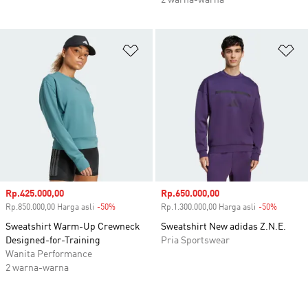
2 warna-warna
Tambahkan ke Wishlist
Ta
Harga penjualan
Rp.425.000,00
Harga penjualan
Rp.650.000,00
Rp.850.000,00 Harga asli
-50%
Diskon
Rp.1.300.000,00 Harga asli
-50%
Diskon
Sweatshirt Warm-Up Crewneck
Sweatshirt New adidas Z.N.E.
Designed-for-Training
Pria Sportswear
Wanita Performance
2 warna-warna