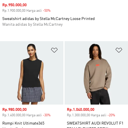
Harga penjualan
Rp.950.000,00
Rp.1.900.000,00 Harga asli
-50%
Diskon
Sweatshirt adidas by Stella McCartney Loose Printed
Wanita adidas by Stella McCartney
Tambahkan ke Wishlist
Ta
Harga penjualan
Rp.980.000,00
Harga penjualan
Rp.1.040.000,00
Rp.1.400.000,00 Harga asli
-30%
Diskon
Rp.1.300.000,00 Harga asli
-20%
Diskon
Rompi Knit Ultimate365
SWEATSHIRT AUDI REVOLUT F1