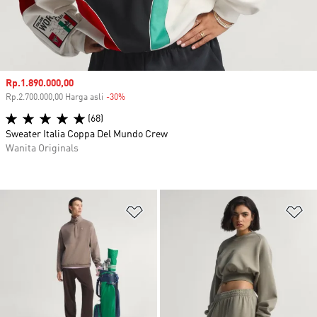
Harga penjualan
Rp.1.890.000,00
Rp.2.700.000,00 Harga asli
-30%
Diskon
(68)
Sweater Italia Coppa Del Mundo Crew
Wanita Originals
Tambahkan ke Wishlist
Ta