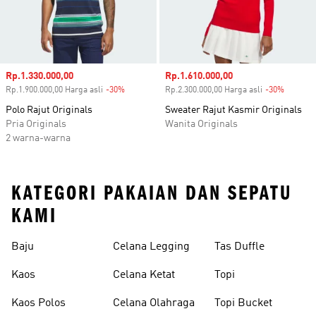
Harga penjualan
Rp.1.330.000,00
Harga penjualan
Rp.1.610.000,00
Rp.1.900.000,00 Harga asli
-30%
Diskon
Rp.2.300.000,00 Harga asli
-30%
Diskon
Polo Rajut Originals
Sweater Rajut Kasmir Originals
Pria Originals
Wanita Originals
2 warna-warna
KATEGORI PAKAIAN DAN SEPATU
KAMI
Baju
Celana Legging
Tas Duffle
Kaos
Celana Ketat
Topi
Kaos Polos
Celana Olahraga
Topi Bucket