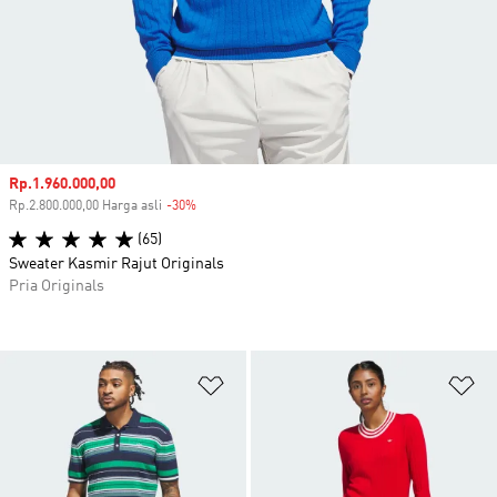
Harga penjualan
Rp.1.960.000,00
Rp.2.800.000,00 Harga asli
-30%
Diskon
(65)
Sweater Kasmir Rajut Originals
Pria Originals
Tambahkan ke Wishlist
Ta