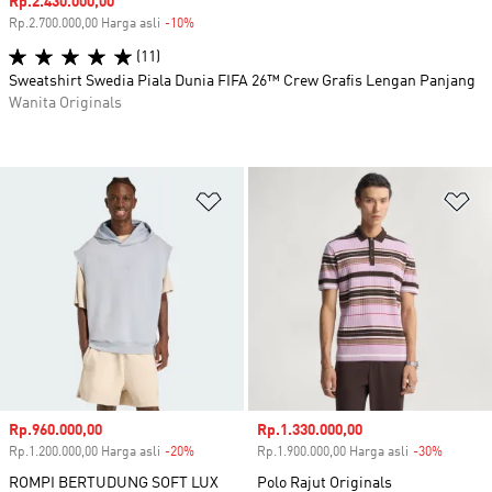
Harga penjualan
Rp.2.430.000,00
Rp.2.700.000,00 Harga asli
-10%
Diskon
(11)
Sweatshirt Swedia Piala Dunia FIFA 26™ Crew Grafis Lengan Panjang
Wanita Originals
Tambahkan ke Wishlist
Ta
Harga penjualan
Rp.960.000,00
Harga penjualan
Rp.1.330.000,00
Rp.1.200.000,00 Harga asli
-20%
Diskon
Rp.1.900.000,00 Harga asli
-30%
Diskon
ROMPI BERTUDUNG SOFT LUX
Polo Rajut Originals