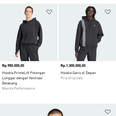
Tambahkan ke Wishlist
Ta
Harga
Rp.950.000,00
Harga
Rp.1.300.000,00
Hoodie PrimeLift Potongan
Hoodie Garis di Depan
Longgar dengan Ventilasi
Pria Originals
Belakang
Wanita Performance
Ta