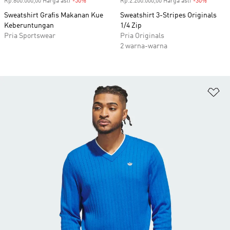
Rp.800.000,00 Harga asli
-50%
Diskon
Rp.2.200.000,00 Harga asli
-30%
Diskon
Sweatshirt Grafis Makanan Kue
Sweatshirt 3-Stripes Originals
Keberuntungan
1/4 Zip
Pria Sportswear
Pria Originals
2 warna-warna
Ta