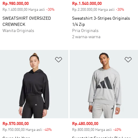
Harga penjualan
Rp.980.000,00
Harga penjualan
Rp.1.540.000,00
Rp.1.400.000,00 Harga asli
-30%
Diskon
Rp.2.200.000,00 Harga asli
-30%
Diskon
SWEATSHIRT OVERSIZED
Sweatshirt 3-Stripes Originals
CREWNECK
1/4 Zip
Wanita Originals
Pria Originals
2 warna-warna
Tambahkan ke Wishlist
Ta
Harga penjualan
Rp.570.000,00
Harga penjualan
Rp.480.000,00
Rp.950.000,00 Harga asli
-40%
Diskon
Rp.800.000,00 Harga asli
-40%
Diskon