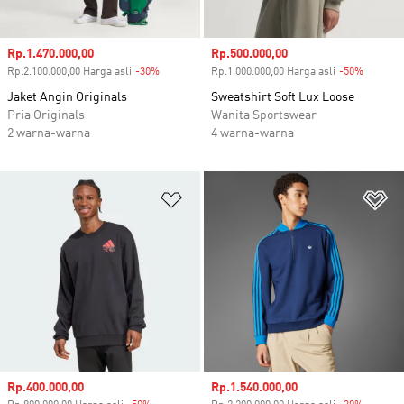
Harga penjualan
Rp.1.470.000,00
Harga penjualan
Rp.500.000,00
Rp.2.100.000,00 Harga asli
-30%
Diskon
Rp.1.000.000,00 Harga asli
-50%
Diskon
Jaket Angin Originals
Sweatshirt Soft Lux Loose
Pria Originals
Wanita Sportswear
2 warna-warna
4 warna-warna
Tambahkan ke Wishlist
Ta
Harga penjualan
Rp.400.000,00
Harga penjualan
Rp.1.540.000,00