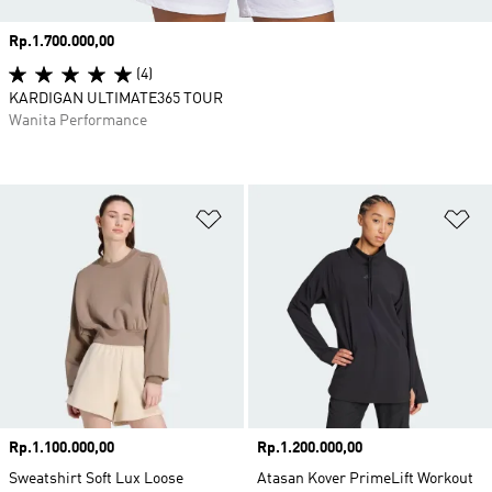
Harga
Rp.1.700.000,00
(4)
KARDIGAN ULTIMATE365 TOUR
Wanita Performance
Tambahkan ke Wishlist
Ta
Harga
Rp.1.100.000,00
Harga
Rp.1.200.000,00
Sweatshirt Soft Lux Loose
Atasan Kover PrimeLift Workout