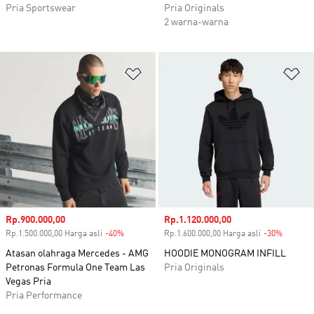
Pria Sportswear
Pria Originals
2 warna-warna
Tambahkan ke Wishlist
Ta
Harga penjualan
Rp.900.000,00
Harga penjualan
Rp.1.120.000,00
Rp.1.500.000,00 Harga asli
-40%
Diskon
Rp.1.600.000,00 Harga asli
-30%
Diskon
Atasan olahraga Mercedes - AMG
HOODIE MONOGRAM INFILL
Petronas Formula One Team Las
Pria Originals
Vegas Pria
Pria Performance