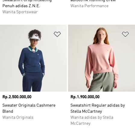
Sweatshirt Crop Ritsleting
adi365 hk Running Crew
Penuh adidas Z.N.E.
Wanita Performance
Wanita Sportswear
Tambahkan ke Wishlist
Ta
Harga
Rp.2.500.000,00
Harga
Rp.1.900.000,00
Sweater Originals Cashmere
Sweatshirt Reguler adidas by
Blend
Stella McCartney
Wanita Originals
Wanita adidas by Stella
McCartney