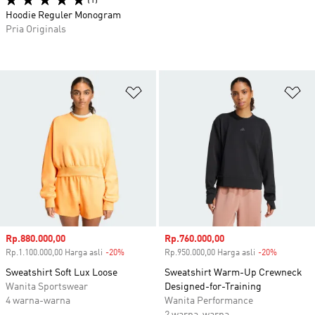
(1)
Hoodie Reguler Monogram
Pria Originals
Tambahkan ke Wishlist
Ta
Harga penjualan
Rp.880.000,00
Harga penjualan
Rp.760.000,00
Rp.1.100.000,00 Harga asli
-20%
Diskon
Rp.950.000,00 Harga asli
-20%
Diskon
Sweatshirt Soft Lux Loose
Sweatshirt Warm-Up Crewneck
Wanita Sportswear
Designed-for-Training
4 warna-warna
Wanita Performance