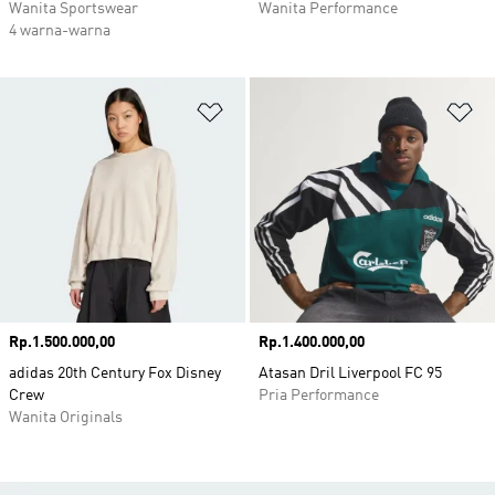
Wanita Sportswear
Wanita Performance
4 warna-warna
Tambahkan ke Wishlist
Ta
Harga
Rp.1.500.000,00
Harga
Rp.1.400.000,00
adidas 20th Century Fox Disney
Atasan Dril Liverpool FC 95
Crew
Pria Performance
Wanita Originals