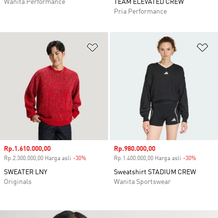
Wanita Performance
TEAM ELEVATED CREW
Pria Performance
Tambahkan ke Wishlist
Ta
Harga penjualan
Rp.1.610.000,00
Harga penjualan
Rp.980.000,00
Rp.2.300.000,00 Harga asli
-30%
Diskon
Rp.1.400.000,00 Harga asli
-30%
Diskon
SWEATER LNY
Sweatshirt STADIUM CREW
Originals
Wanita Sportswear