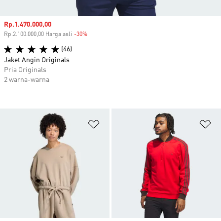
Harga penjualan
Rp.1.470.000,00
Rp.2.100.000,00 Harga asli
-30%
Diskon
(46)
Jaket Angin Originals
Pria Originals
2 warna-warna
Tambahkan ke Wishlist
Ta