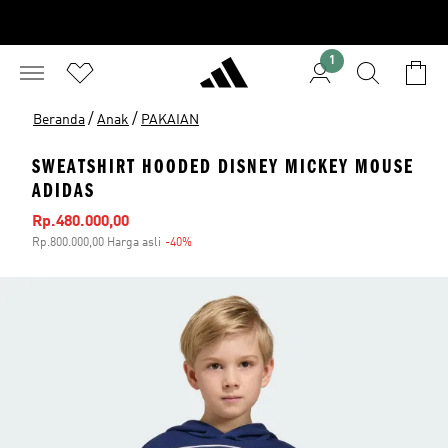
1
/
/
Beranda
Anak
PAKAIAN
SWEATSHIRT HOODED DISNEY MICKEY MOUSE
ADIDAS
Harga penjualan
Rp.480.000,00
Rp.800.000,00 Harga asli
-40%
Diskon