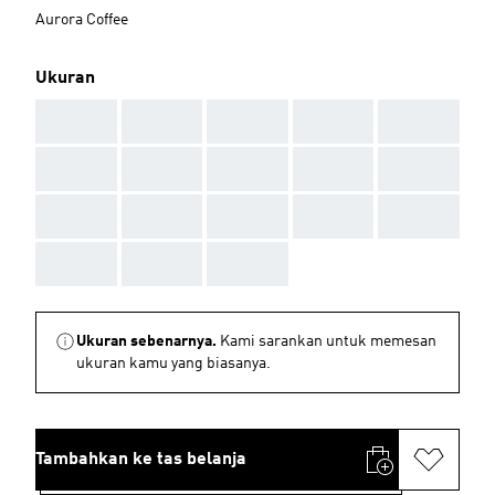
Aurora Coffee
Ukuran
AAA
AAA
AAA
AAA
AAA
AAA
AAA
AAA
AAA
AAA
AAA
AAA
AAA
AAA
AAA
AAA
AAA
AAA
Ukuran sebenarnya.
Kami sarankan untuk memesan
ukuran kamu yang biasanya.
Tambahkan ke tas belanja