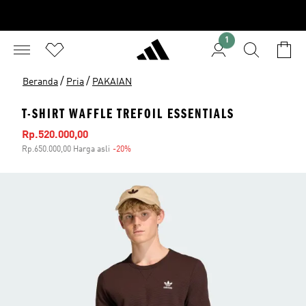
1
/
/
Beranda
Pria
PAKAIAN
T-SHIRT WAFFLE TREFOIL ESSENTIALS
Harga penjualan
Rp.520.000,00
Rp.650.000,00 Harga asli
-20%
Diskon