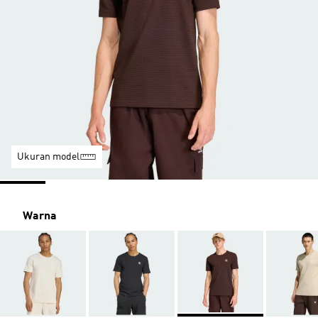
Ukuran model
Warna