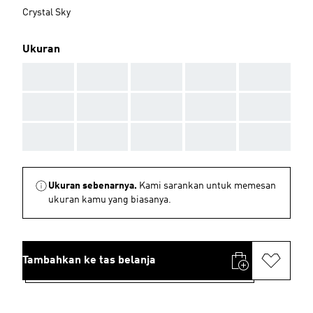
Crystal Sky
Ukuran
AAA
AAA
AAA
AAA
AAA
AAA
AAA
AAA
AAA
AAA
AAA
AAA
AAA
AAA
AAA
Ukuran sebenarnya.
Kami sarankan untuk memesan
ukuran kamu yang biasanya.
Tambahkan ke tas belanja