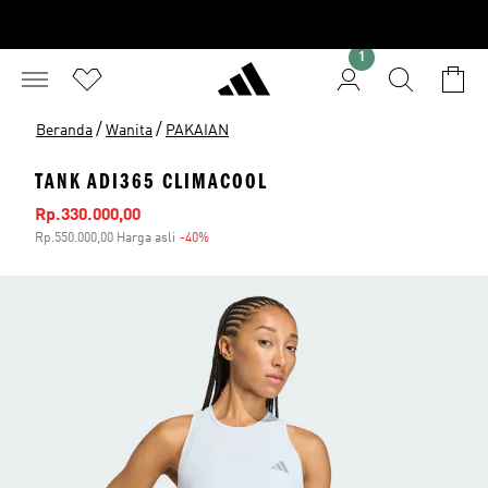
1
/
/
Beranda
Wanita
PAKAIAN
TANK ADI365 CLIMACOOL
Harga penjualan
Rp.330.000,00
Rp.550.000,00 Harga asli
-40%
Diskon