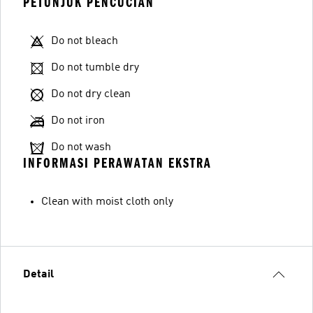
PETUNJUK PENCUCIAN
Do not bleach
Do not tumble dry
Do not dry clean
Do not iron
Do not wash
INFORMASI PERAWATAN EKSTRA
Clean with moist cloth only
Detail