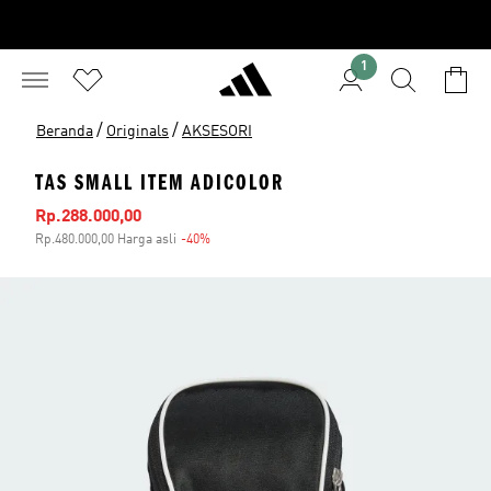
1
/
/
Beranda
Originals
AKSESORI
TAS SMALL ITEM ADICOLOR
Harga penjualan
Rp.288.000,00
Rp.480.000,00 Harga asli
-40%
Diskon