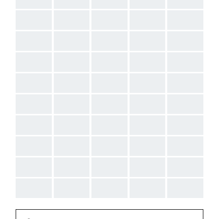
AAA
AAA
AAA
AAA
AAA
AAA
AAA
AAA
AAA
AAA
AAA
AAA
AAA
AAA
AAA
AAA
AAA
AAA
AAA
AAA
AAA
AAA
AAA
AAA
AAA
AAA
AAA
AAA
AAA
AAA
AAA
AAA
AAA
AAA
AAA
AAA
AAA
AAA
AAA
AAA
AAA
AAA
AAA
AAA
AAA