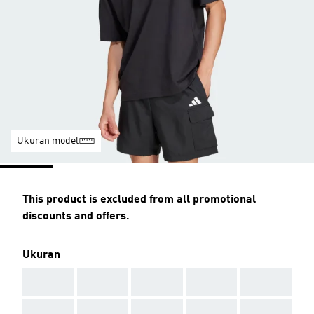
Ukuran model
This product is excluded from all promotional
discounts and offers.
Ukuran
AAA
AAA
AAA
AAA
AAA
AAA
AAA
AAA
AAA
AAA