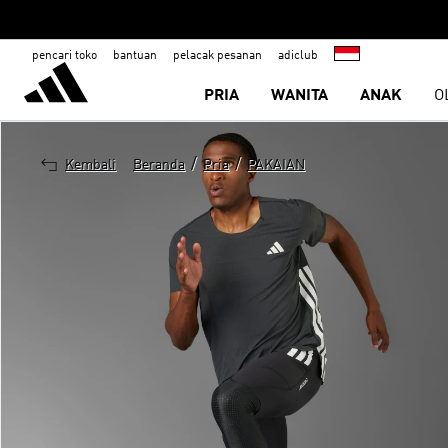
pencari toko
bantuan
pelacak pesanan
adiclub
PRIA
WANITA
ANAK
O
/
/
Kembali
Beranda
Pria
PAKAIAN