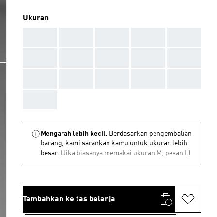
Ukuran
AAA
AAA
AAA
AAA
AAA
AAA
AAA
AAA
AAA
AAA
AAA
AAA
AAA
AAA
AAA
AAA
Mengarah lebih kecil.
Berdasarkan pengembalian
barang, kami sarankan kamu untuk ukuran lebih
besar.
(Jika biasanya memakai ukuran M, pesan L)
Tambahkan ke tas belanja