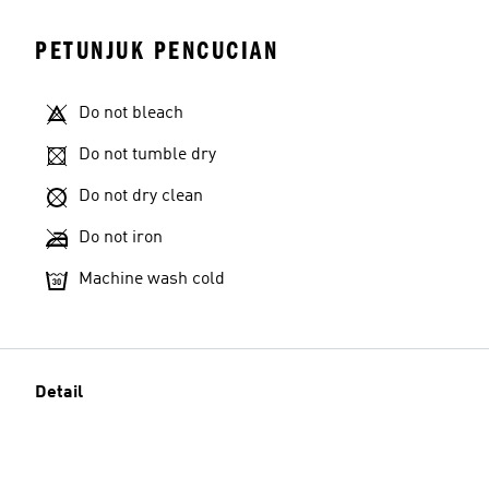
PETUNJUK PENCUCIAN
Do not bleach
Do not tumble dry
Do not dry clean
Do not iron
Machine wash cold
Detail