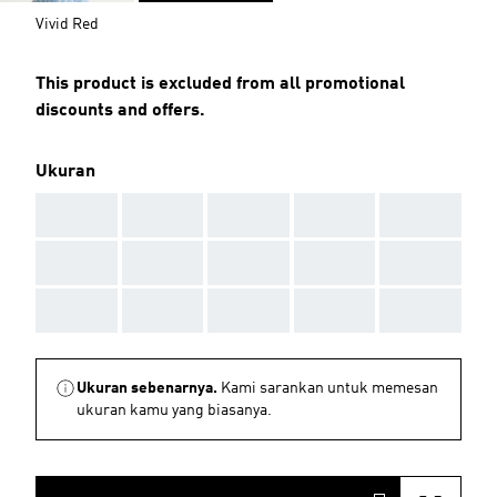
Vivid Red
This product is excluded from all promotional
discounts and offers.
Ukuran
AAA
AAA
AAA
AAA
AAA
AAA
AAA
AAA
AAA
AAA
AAA
AAA
AAA
AAA
AAA
Ukuran sebenarnya.
Kami sarankan untuk memesan
ukuran kamu yang biasanya.