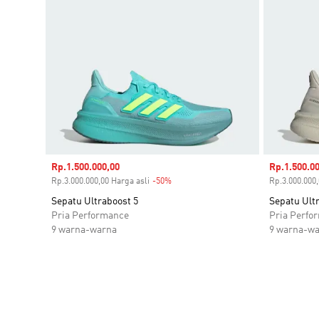
Harga penjualan
Rp.1.500.000,00
Harga penj
Rp.1.500.00
Rp.3.000.000,00 Harga asli
-50%
Diskon
Rp.3.000.000,
Sepatu Ultraboost 5
Sepatu Ult
Pria Performance
Pria Perfo
9 warna-warna
9 warna-w