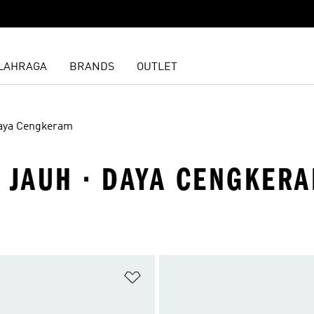
LAHRAGA
BRANDS
OUTLET
aya Cengkeram
K JAUH · DAYA CENGKER
 Wishlist
Tambahkan ke Wishlist