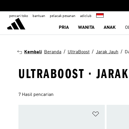
pencari toko
bantuan
pelacak pesanan
adiclub
PRIA
WANITA
ANAK
O
Kembali
Beranda
UltraBoost
Jarak Jauh
D
ULTRABOOST · JARA
7 Hasil pencarian
Tambahkan ke