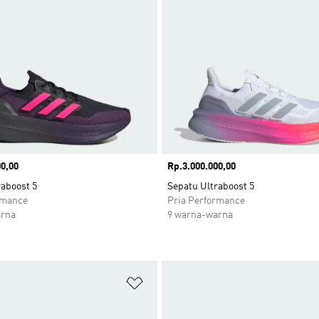
0,00
Harga
Rp.3.000.000,00
raboost 5
Sepatu Ultraboost 5
rmance
Pria Performance
arna
9 warna-warna
 Wishlist
Tambahkan ke Wishlist