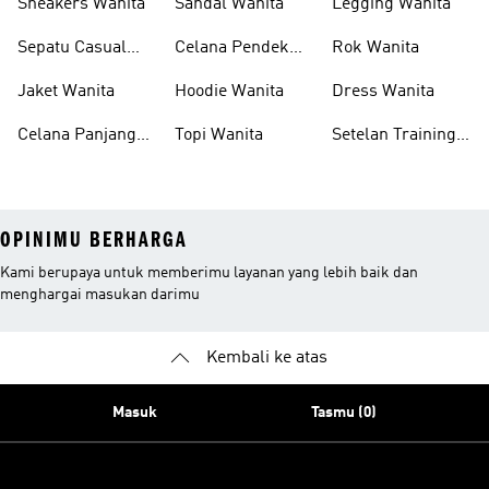
Sneakers Wanita
Sandal Wanita
Legging Wanita
Sepatu Casual
Celana Pendek
Rok Wanita
Wanita
Wanita
Jaket Wanita
Hoodie Wanita
Dress Wanita
Celana Panjang
Topi Wanita
Setelan Training
Wanita
Wanita
OPINIMU BERHARGA
Kami berupaya untuk memberimu layanan yang lebih baik dan
menghargai masukan darimu
Kembali ke atas
Masuk
Tasmu (0)