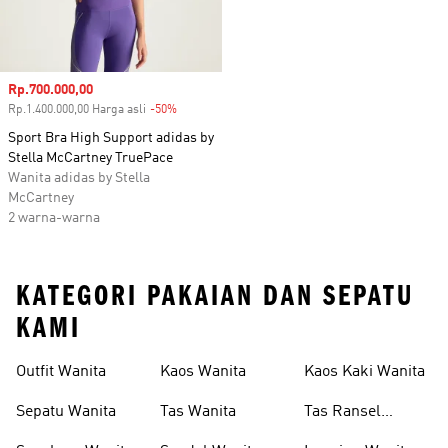
Harga penjualan
Rp.700.000,00
Rp.1.400.000,00 Harga asli
-50%
Diskon
Sport Bra High Support adidas by
Stella McCartney TruePace
Wanita adidas by Stella
McCartney
2 warna-warna
KATEGORI PAKAIAN DAN SEPATU
KAMI
Outfit Wanita
Kaos Wanita
Kaos Kaki Wanita
Sepatu Wanita
Tas Wanita
Tas Ransel
Wanita