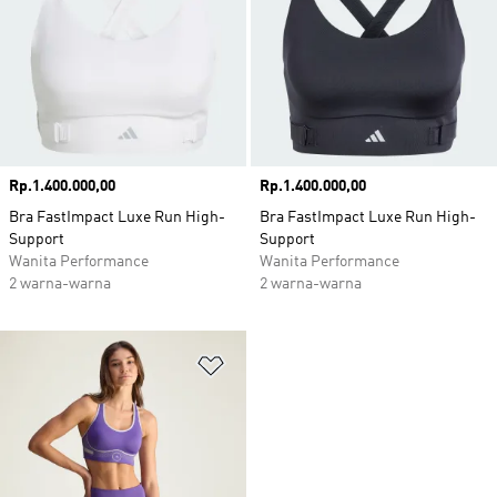
Harga
Rp.1.400.000,00
Harga
Rp.1.400.000,00
Bra FastImpact Luxe Run High-
Bra FastImpact Luxe Run High-
Support
Support
Wanita Performance
Wanita Performance
2 warna-warna
2 warna-warna
Tambahkan ke Wishlist