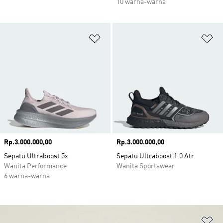
10 warna-warna
Tambahkan ke Wishlist
Ta
Harga
Rp.3.000.000,00
Harga
Rp.3.000.000,00
Sepatu Ultraboost 5x
Sepatu Ultraboost 1.0 Atr
Wanita Performance
Wanita Sportswear
6 warna-warna
Ta