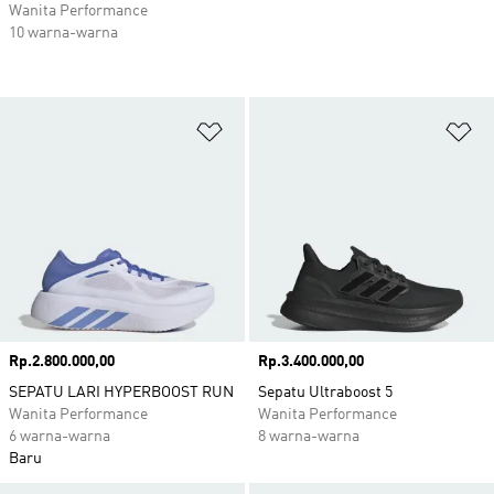
Wanita Performance
10 warna-warna
Tambahkan ke Wishlist
Ta
Harga
Rp.2.800.000,00
Harga
Rp.3.400.000,00
SEPATU LARI HYPERBOOST RUN
Sepatu Ultraboost 5
Wanita Performance
Wanita Performance
6 warna-warna
8 warna-warna
Baru