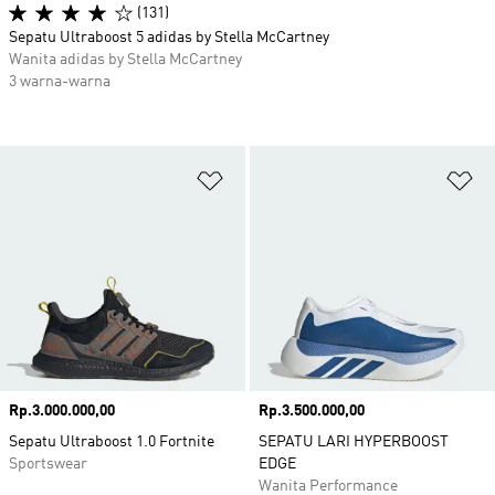
(131)
Sepatu Ultraboost 5 adidas by Stella McCartney
Wanita adidas by Stella McCartney
3 warna-warna
Tambahkan ke Wishlist
Ta
Harga
Rp.3.000.000,00
Harga
Rp.3.500.000,00
Sepatu Ultraboost 1.0 Fortnite
SEPATU LARI HYPERBOOST
Sportswear
EDGE
Wanita Performance