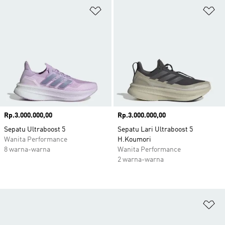
Tambahkan ke Wishlist
Ta
Harga
Rp.3.000.000,00
Harga
Rp.3.000.000,00
Sepatu Ultraboost 5
Sepatu Lari Ultraboost 5
Wanita Performance
H.Koumori
8 warna-warna
Wanita Performance
2 warna-warna
Ta