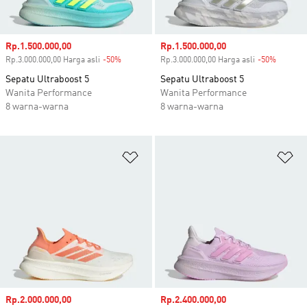
Harga penjualan
Rp.1.500.000,00
Harga penjualan
Rp.1.500.000,00
Rp.3.000.000,00 Harga asli
-50%
Diskon
Rp.3.000.000,00 Harga asli
-50%
Diskon
Sepatu Ultraboost 5
Sepatu Ultraboost 5
Wanita Performance
Wanita Performance
8 warna-warna
8 warna-warna
Tambahkan ke Wishlist
Ta
Harga penjualan
Rp.2.000.000,00
Harga penjualan
Rp.2.400.000,00