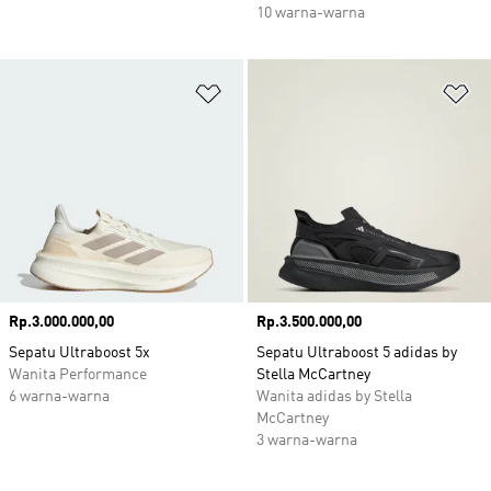
10 warna-warna
Tambahkan ke Wishlist
Ta
Harga
Rp.3.000.000,00
Harga
Rp.3.500.000,00
Sepatu Ultraboost 5x
Sepatu Ultraboost 5 adidas by
Wanita Performance
Stella McCartney
6 warna-warna
Wanita adidas by Stella
McCartney
3 warna-warna