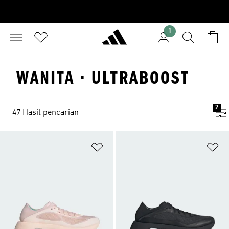
1
WANITA · ULTRABOOST
2
47 Hasil pencarian
Tambahkan ke Wishlist
Ta