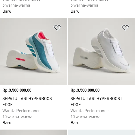
6 warna-warna
6 warna-warna
Baru
Baru
Tambahkan ke Wishlist
Ta
Harga
Rp.3.500.000,00
Harga
Rp.3.500.000,00
SEPATU LARI HYPERBOOST
SEPATU LARI HYPERBOOST
EDGE
EDGE
Wanita Performance
Wanita Performance
10 warna-warna
10 warna-warna
Baru
Baru