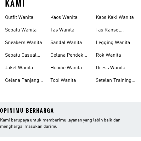
KAMI
Outfit Wanita
Kaos Wanita
Kaos Kaki Wanita
Sepatu Wanita
Tas Wanita
Tas Ransel
Wanita
Sneakers Wanita
Sandal Wanita
Legging Wanita
Sepatu Casual
Celana Pendek
Rok Wanita
Wanita
Wanita
Jaket Wanita
Hoodie Wanita
Dress Wanita
Celana Panjang
Topi Wanita
Setelan Training
Wanita
Wanita
OPINIMU BERHARGA
Kami berupaya untuk memberimu layanan yang lebih baik dan
menghargai masukan darimu