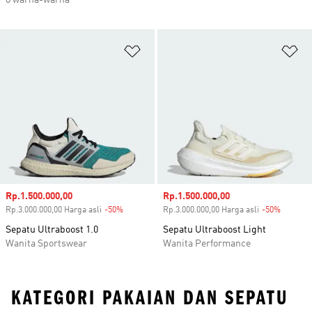
8 warna-warna
Tambahkan ke Wishlist
Ta
Harga penjualan
Rp.1.500.000,00
Harga penjualan
Rp.1.500.000,00
Rp.3.000.000,00 Harga asli
-50%
Diskon
Rp.3.000.000,00 Harga asli
-50%
Diskon
Sepatu Ultraboost 1.0
Sepatu Ultraboost Light
Wanita Sportswear
Wanita Performance
KATEGORI PAKAIAN DAN SEPATU