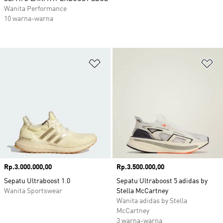
Wanita Performance
10 warna-warna
Tambahkan ke Wishlist
Ta
Harga
Rp.3.000.000,00
Harga
Rp.3.500.000,00
Sepatu Ultraboost 1.0
Sepatu Ultraboost 5 adidas by
Wanita Sportswear
Stella McCartney
Wanita adidas by Stella
McCartney
3 warna-warna