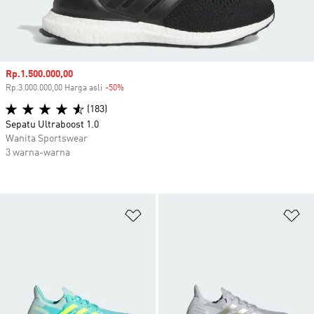
Harga penjualan
Rp.1.500.000,00
Rp.3.000.000,00 Harga asli
-50%
Diskon
(183)
Sepatu Ultraboost 1.0
Wanita Sportswear
3 warna-warna
Tambahkan ke Wishlist
Ta