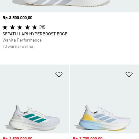
Harga
Rp.3.500.000,00
(98)
SEPATU LARI HYPERBOOST EDGE
Wanita Performance
10 warna-warna
Tambahkan ke Wishlist
Ta