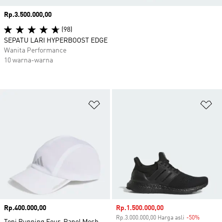
Harga
Rp.3.500.000,00
(98)
SEPATU LARI HYPERBOOST EDGE
Wanita Performance
10 warna-warna
Tambahkan ke Wishlist
Ta
Harga
Rp.400.000,00
Harga penjualan
Rp.1.500.000,00
Rp.3.000.000,00 Harga asli
-50%
Diskon