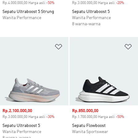
Rp.4.000.000,00 Harga asli
-50%
Diskon
Rp.3.000.000,00 Harga asli
-20%
Diskon
Sepatu Ultraboost 5 Strung
Sepatu Ultraboost 5
Wanita Performance
Wanita Performance
8 warna-warna
Tambahkan ke Wishlist
Ta
Harga penjualan
Rp.2.100.000,00
Harga penjualan
Rp.850.000,00
Rp.3.000.000,00 Harga asli
-30%
Diskon
Rp.1.700.000,00 Harga asli
-50%
Diskon
Sepatu Ultraboost 5
Sepatu Flowboost
Wanita Performance
Wanita Sportswear