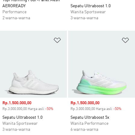
Topi Running Four-Panel Mesh
AEROREADY
Sepatu Ultraboost 1.0
Performance
Wanita Sportswear
2 warna-warna
3 warna-warna
Tambahkan ke Wishlist
Ta
Harga penjualan
Rp.1.500.000,00
Harga penjualan
Rp.1.500.000,00
Rp.3.000.000,00 Harga asli
-50%
Diskon
Rp.3.000.000,00 Harga asli
-50%
Diskon
Sepatu Ultraboost 1.0
Sepatu Ultraboost 5x
Wanita Sportswear
Wanita Performance
3 warna-warna
6 warna-warna