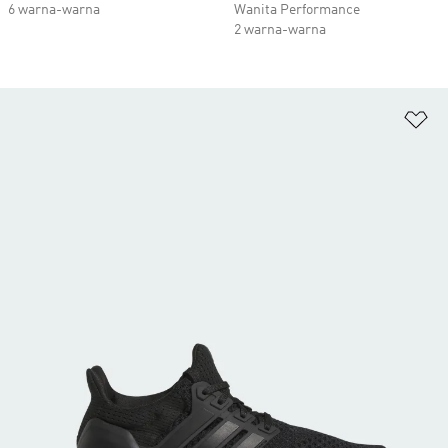
6 warna-warna
Wanita Performance
2 warna-warna
Ta