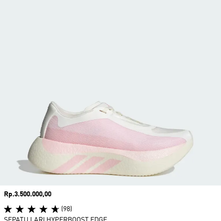
Harga
Rp.3.500.000,00
(98)
SEPATU LARI HYPERBOOST EDGE