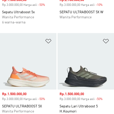
Harga penjualan
Rp.1.500.000,00
Harga penjualan
Rp.2.700.000,00
Rp.3.000.000,00 Harga asli
-50%
Diskon
Rp.3.000.000,00 Harga asli
-10%
Diskon
Sepatu Ultraboost 5x
SEPATU ULTRABOOST 5X W
Wanita Performance
Wanita Performance
6 warna-warna
Tambahkan ke Wishlist
Ta
Harga penjualan
Rp.1.500.000,00
Harga penjualan
Rp.1.500.000,00
Rp.3.000.000,00 Harga asli
-50%
Diskon
Rp.3.000.000,00 Harga asli
-50%
Diskon
SEPATU ULTRABOOST 5X
Sepatu Lari Ultraboost 5
Wanita Performance
H.Koumori