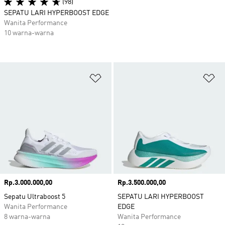
(98)
SEPATU LARI HYPERBOOST EDGE
Wanita Performance
10 warna-warna
Tambahkan ke Wishlist
Ta
Harga
Rp.3.000.000,00
Harga
Rp.3.500.000,00
Sepatu Ultraboost 5
SEPATU LARI HYPERBOOST
Wanita Performance
EDGE
8 warna-warna
Wanita Performance