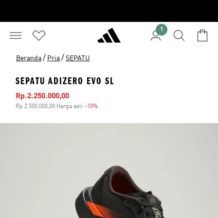
1
/
/
Beranda
Pria
SEPATU
SEPATU ADIZERO EVO SL
Harga penjualan
Rp.2.250.000,00
Rp.2.500.000,00 Harga asli
-10%
Diskon