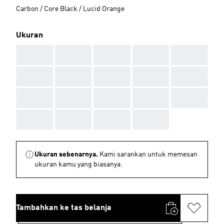
Carbon / Core Black / Lucid Orange
Ukuran
AAA
AAA
AAA
AAA
AAA
AAA
AAA
AAA
AAA
AAA
AAA
AAA
AAA
AAA
AAA
AAA
AAA
AAA
AAA
Ukuran sebenarnya.
Kami sarankan untuk memesan
ukuran kamu yang biasanya.
Tambahkan ke tas belanja