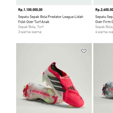
Harga
Rp.1.100.000,00
Harga
Rp.2.600.00
Sepatu Sepak Bola Predator League Lidah
Sepatu Sep
Fold-Over Turf Anak
Over Firm 
Sepak Bola, Turf
Sepak Bola
3 warna-warna
4 warna-w
Tambahkan ke