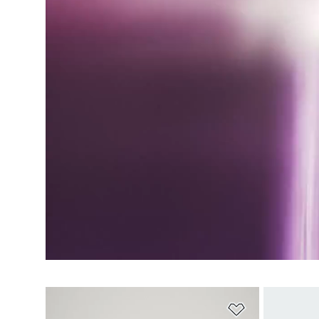
Tambahkan ke