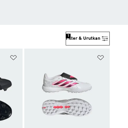
1
Filter & Urutkan
Tambahkan ke Wishlist
Tambahkan 