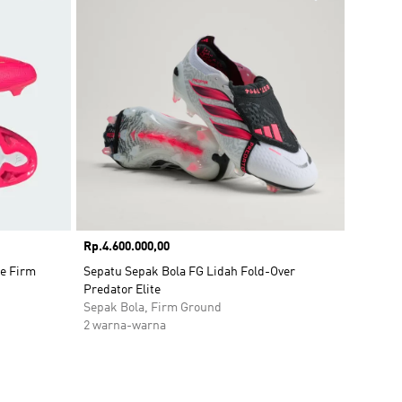
Harga
Rp.4.600.000,00
ue Firm
Sepatu Sepak Bola FG Lidah Fold-Over
Predator Elite
Sepak Bola, Firm Ground
2 warna-warna