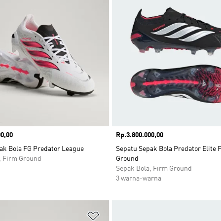
0,00
Harga
Rp.3.800.000,00
ak Bola FG Predator League
Sepatu Sepak Bola Predator Elite 
, Firm Ground
Ground
Sepak Bola, Firm Ground
3 warna-warna
 Wishlist
Tambahkan ke Wishlist