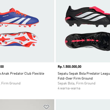
,00
Harga
Rp.1.500.000,00
a Anak Predator Club Flexible
Sepatu Sepak Bola Predator Leagu
Fold-Over Firm Ground
, Firm Ground
Sepak Bola, Firm Ground
4 warna-warna
 Wishlist
Tambahkan ke Wishlist