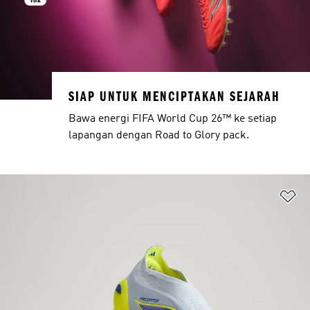
SIAP UNTUK MENCIPTAKAN SEJARAH
Bawa energi FIFA World Cup 26™ ke setiap
lapangan dengan Road to Glory pack.
Ta