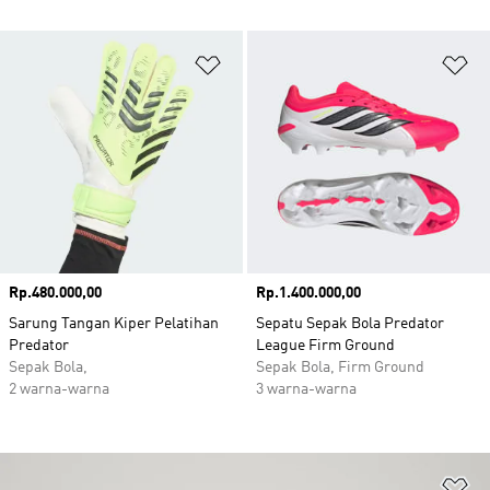
Tambahkan ke Wishlist
Ta
Harga
Rp.480.000,00
Harga
Rp.1.400.000,00
Sarung Tangan Kiper Pelatihan
Sepatu Sepak Bola Predator
Predator
League Firm Ground
Sepak Bola,
Sepak Bola, Firm Ground
2 warna-warna
3 warna-warna
Ta