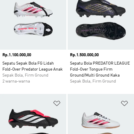
Harga
Rp.1.100.000,00
Harga
Rp.1.500.000,00
Sepatu Sepak Bola FG Lidah
Sepatu Bola PREDATOR LEAGUE
Fold-Over Predator League Anak
Fold-Over Tongue Firm
Sepak Bola, Firm Ground
Ground/Multi Ground Kaka
2 warna-warna
Sepak Bola, Firm Ground
Tambahkan ke Wishlist
Ta