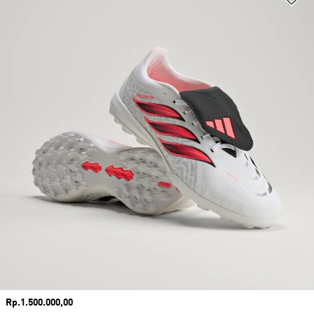
Harga
Rp.1.500.000,00