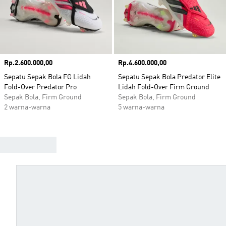
Harga
Rp.2.600.000,00
Harga
Rp.4.600.000,00
Sepatu Sepak Bola FG Lidah
Sepatu Sepak Bola Predator Elite
Fold-Over Predator Pro
Lidah Fold-Over Firm Ground
Sepak Bola, Firm Ground
Sepak Bola, Firm Ground
2 warna-warna
5 warna-warna
TEMUKAN SEPATU BOLA TERBAIK