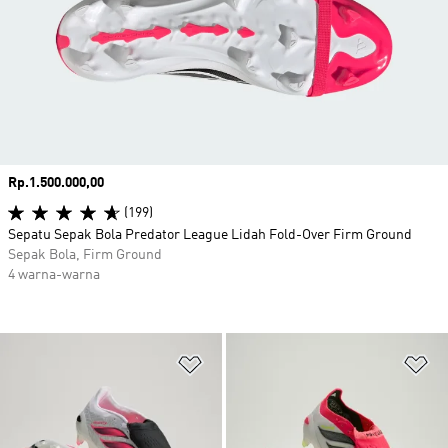
Harga
Rp.1.500.000,00
(199)
Sepatu Sepak Bola Predator League Lidah Fold-Over Firm Ground
Sepak Bola, Firm Ground
4 warna-warna
Tambahkan ke Wishlist
Ta