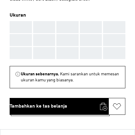
Ukuran
AAA
AAA
AAA
AAA
AAA
AAA
AAA
AAA
AAA
AAA
AAA
AAA
AAA
AAA
AAA
Ukuran sebenarnya.
Kami sarankan untuk memesan
ukuran kamu yang biasanya.
Tambahkan ke tas belanja