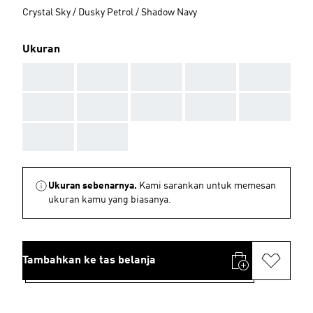
Crystal Sky / Dusky Petrol / Shadow Navy
Ukuran
AAA
AAA
AAA
AAA
AAA
AAA
AAA
AAA
AAA
AAA
AAA
AAA
Ukuran sebenarnya.
Kami sarankan untuk memesan
ukuran kamu yang biasanya.
Tambahkan ke tas belanja