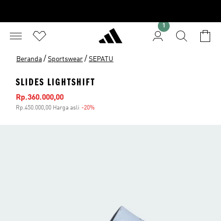
1
/
/
Beranda
Sportswear
SEPATU
SLIDES LIGHTSHIFT
Harga penjualan
Rp.360.000,00
Rp.450.000,00 Harga asli
-20%
Diskon